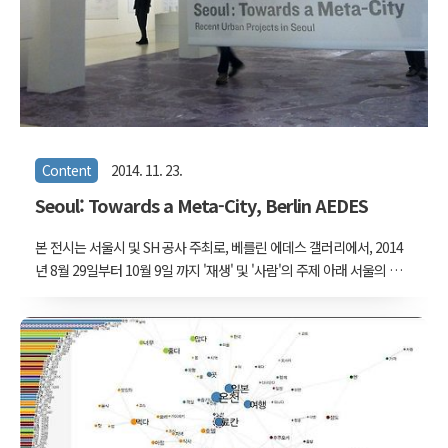
Content
2014. 11. 23.
Seoul: Towards a Meta-City, Berlin AEDES
본 전시는 서울시 및 SH 공사 주최로, 베를린 에데스 갤러리에서, 2014
년 8월 29일부터 10월 9일 까지 '재생' 및 '사람'의 주제 아래 서울의 최
근 공공 건축 프로젝트 6선을 선보인 행사이다. 총괄 큐레이터: 임재용
VW LAB은 커미셔너 이충기 교수님 아래, 서울대 및 서울시립대 학생
들과 함께 세운상가, 용산미군기지, 마포석유비축기지, 한양도성, 마을
만들기의 전시물들을 큐레이팅하였다. 전시작품에는 판넬, 모형, 디지
털 액자가 포함되었다. 본 전시는 2014 서울건축문화제 기간에 DDP에
서도 전시되었다. 관련 링크 : AEDES , DOMUS Exhibition: Seoul -
Towards a Meta-City from Reframe on Vimeo. 연도 Year: 2014