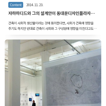
Content
2014. 11. 23.
자하하디드와 그의 설계안이 동대문디자인플라자에
관한 대중담론에 미치는 영향
건축이 사회적 생산물이라는 것에 동의한다면, 사회가 건축에 영향을
주기도 하지만 반대로 건축이 사회와 그 구성원에 영향을 미친다고도
생각해 볼 수 있다. 그래서 이런 질문을 한번 던져 본다. "건축은 사람
들로 하여금 무슨 말을 하도록 만드는가, 즉 어떠한 경험을 하도록 만
드는가?" DDP 개관 이후 사람들이 블로그에 써내려간 글들 천여개를
모아 압축적으로 살펴보면, 사진찍고 먹는 경험, 전시에 대한 언급 이외
에 독특한 점이 눈에 들어온다. '우주선'같은 '비정형'건축에 대해 사람
들이 그 내부를 거닐며 '계단'과 '길'위에서의 경험을 감각적으로 묘사
하고 있다는 점이다. 일반인의 다른 건물묘사에서는 좀처럼 찾아볼 수
없는 특징이다. 자하의 현상설계 패널에서 내부 동선의 순환이 강조되
었던 것을 돌이켜보면 그가..