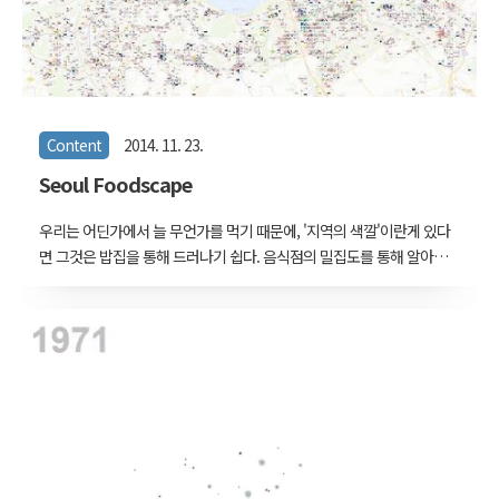
적으로 확장되는 유일..
Content
2014. 11. 23.
Seoul Foodscape
우리는 어딘가에서 늘 무언가를 먹기 때문에, '지역의 색깔'이란게 있다
면 그것은 밥집을 통해 드러나기 쉽다. 음식점의 밀집도를 통해 알아보
는 . 서울 전체적으로 한식,치킨,분식,일식,중식이 공공연하게 뒤덮여 있
는 가운데, 몇몇 번화가들은 분명히 그 지역만의 특색을 드러낸다. 홍대
는 까페와 서양음식과 주점이 아주 강하게 밀집되어 있고(진한 것은 음
식점 밀도가 높은 곳), 이대앞의 어떤 곳은 아주 드물게 분식집이 밀집
되어 있다. 종로와 강남을 보자면 종로는 붉은색이 좀더 강하고 강남은
녹색계열이 좀 더 강하다. 이태원은 붉은 계열이 없는 자신만의 색을
보이며, 구로는 중식이 다른 곳보다 전반적으로 많고, 건대입구의 한 모
퉁이에도 중식이 많다. 경복궁과 창덕궁 사이의 삼청동은 압구정과 색
깔이 비슷하다. 네이버..