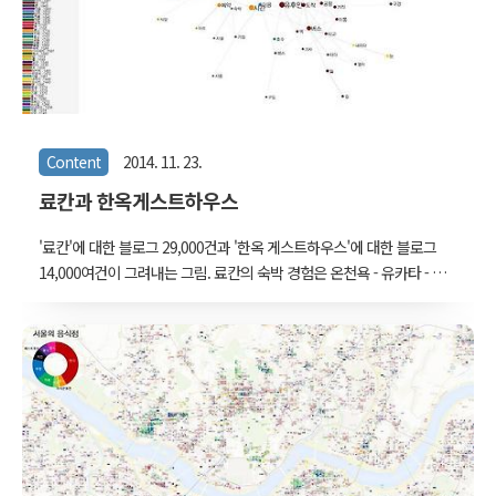
Content
2014. 11. 23.
료칸과 한옥게스트하우스
'료칸'에 대한 블로그 29,000건과 '한옥 게스트하우스'에 대한 블로그
14,000여건이 그려내는 그림. 료칸의 숙박 경험은 온천욕 - 유카타 - 가
이세키 코스 요리로 이어지는 시스템화 된 꾸러미 경험이다. 이에 반해
'한옥 게스트하우스'라는, 한국 고유 주거형식에서의 하룻밤이 주는 경
험은 다른 경험들로 연계되어 나타나지 않는다. '한옥 게스트하우스'로
블로그 글을 검색했음에도 불구하고 전주 한옥 마을의 내용이 주를 이
룬다. 이는 한옥 게스트하우스가 전주 여행이라는 시간적 맥락의 경험
선상에서 '흙집에서의 하룻밤' 이상의 무언가를 제공해주지 못한다는
것을 말한다. 게스트하우스에 대한 기대를 접어두고 전체 전주 경험의
다른 부분을 보자면, 그림에서 보통명사들의 하위 카테고리까지 구체