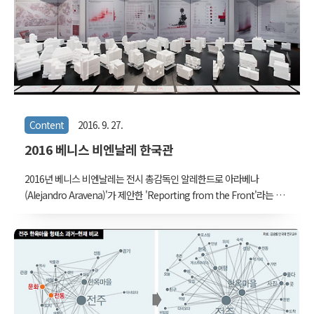
이터를 모아 공개한다. 물론 자세한 개인의 정보들은 지운다..
Content
2016. 9. 27.
2016 베니스 비엔날레 한국관
2016년 베니스 비엔날레는 전시 총감독인 알레한드로 아라베나
(Alejandro Aravena)'가 제안한 'Reporting from the Front'라는 주
제 아래 5월부터 11월까지 이탈리아 베니스에서 열리고 있다. 전시는
아르세날레의 주제관과 자르디니의 국가관으로 이루어지는데, 국가관
중 한국관은 한국문화예술위원회가 커미셔너를, 서울시립대 김성홍 교
수가 총 감독 및 큐레이터를 맡아 'FAR Game : constraints sparking
creativity (용적률 게임: 창의성을 촉발하는 제약)'라는 주제로 기획되
었다. VW LAB 소장 김승범은 5명의 부 큐레이터(associate curator)
중 한 명으로서 전시에 참여하였고, 건축물대장 데이터를 중심으로 서