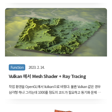
truck.sisain.co.kr 첫번째 글로, DTG 데이터를 처리하는 R 코드와 시
각화에 사용된 자바스크립트 코드일부를 기술해본다. DTG 데이터는
용량이 매우 크다. 20여개의 항목들을 차량마다 1초 단위로 기록하는
데, 한행 한행마다 200자 넘는 텍스트로 구성되어 있다. 예를 들어 교통
안전공단에 제출된 전국 화물차 DTG 한 달 치의 용량은 333GB정도
가 된다. 물론 압축을 했을 때 그렇고 압축을 풀면 4.4TB 정도로 커진
다. 사실 아예 빅데이터 시스템을 갖춘 상황이라면 4.4TB는 그렇게 큰
용량이 아니다. 그런데 이 데이터를 PC에서 분석하려..
Function
2023. 2. 14.
Vulkan 에서 Mesh Shader + Ray Tracing
작업 환경을 OpenGL에서 Vulkan으로 바꿨다. 물론 Vulkan 같은 경우
삼각형 하나 그리는데 1000줄 정도의 코드가 필요하고 동기화 문제 등
여간 작업이 까다로운게 아니라 아직 경우에 따라 OpenGL 기반 작업
을 병행하고 있다. Vulkan은 DirectX12 처럼 차세대 라이브러리라서,
Nvidia 와 AMD의 최신 하드웨어가 제공하는 기술들을 모두 지원해준