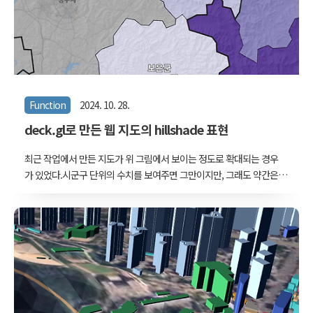
Function
2024. 10. 28.
deck.gl로 만든 웹 지도의 hillshade 표현
최근 작업에서 만든 지도가 위 그림에서 보이는 정도로 확대되는 경우
가 있었다.시군구 단위의 수치를 보여주면 그만이지만, 그래도 약간은
허전해보인다. 상세한 지도를 겹쳐 넣으면 단순하게 전달해야 할 지표
들이 잘 보이지 않게 되고, 그래도 그냥 두자니 좀 허전해서 지형과 도
로 정도의 희미한 디테일을 덧붙여보기로 했다. 그래서 위의 그림 정도
로 지형을 새겨넣었다. 이제 허전함이 좀 사라졌다.이 글에서는 간단한
몇 가지 절차를 거쳐 만들 수 있는 이 지도의 표현 방법을 살펴보겠
다. 절차는 크게 보면 다음과 같다.1. Qgis에서 음영기복도(hillshade)
역상으로 만들기2. Qgis에서 래스터 타일맵 생성3. Deck.gl에서 여러
레이어 중 적절한 순서에 타일맵을 reverse subtract 방식으로..