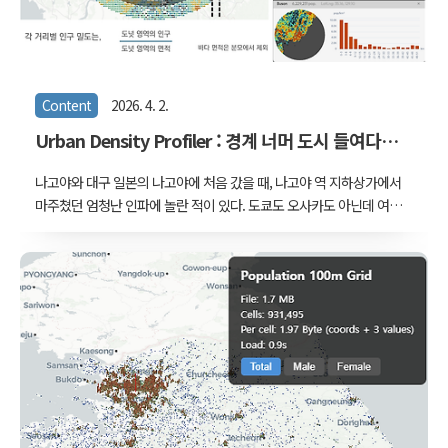
Content
2026. 4. 2.
Urban Density Profiler : 경계 너머 도시 들여다보
기
나고야와 대구 일본의 나고야에 처음 갔을 때, 나고야 역 지하상가에서
마주쳤던 엄청난 인파에 놀란 적이 있다. 도쿄도 오사카도 아닌데 여긴
어떻게 사람이 이렇게 많을까 하는 생각을 했다. '나고야 인구'로 찾아
보니 230만명이란다. 우리나라로 치면 대구(240만)와 비슷한 수준이
다. 그렇게 비교해보니 더 이해가 가지 않았다. 인구규모가 비슷함에도
불구하고, 평일 나고야 역과 그 주변의 인파는 주말의 대구 동성로에
비할 바가 아니었다. 지도로 보니 나고야는 아이치현의 일부였다. 물론
대구도 경상북도에 포함되어 있지만, 주변이 산지인 탓에 도시가 연속
적이지는 않다. 나고야와 아이치현은 마치 한 덩어리 같다. 인구도 750
만명으로, 면적이 더 넓은 대구경북지역보다 250만명 더 많다. 그러니
까, 나고야는 대구..