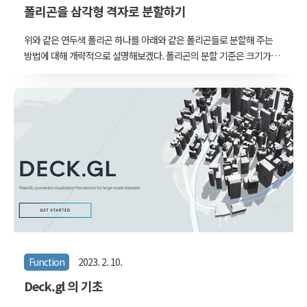
폴리곤을 삼각형 격자로 분할하기
위와 같은 연두색 폴리곤 하나를 아래와 같은 폴리곤들로 분할해 주는
방법에 대해 개략적으로 설명해보겠다. 폴리곤의 분할 기준은 크기가
입력된 정사각형 격자를 대각선으로 가르는 직각삼각형들이다. 직각삼
각형 하나가 폴리곤 안에 온전히 포함된다면 그대로 온전히 포함되고,
직각삼각형 하나가 폴리곤의 경계와 만난다면 만나는 부분들의 계산해
서 부정형의 도형을 만들어준다. 구멍(hole)이 있는 폴리곤도 문제없이
분할해준다. 단, 여러개의 독립된 도형으로 이루어지는 MultiPolygon
은 Polygon 단위로 나누어 함수에 넣어야 한다. 이러한 작업은 Qgis에
서 폴리곤과 삼각형 그리드를 미리 만들어놓고, intersect 기능을 이용
해서 만들어낼 수 있다. 다만, 그리드 분할에 최적화된 함수가 아니기
때문에 대..
Function
2023. 2. 10.
Deck.gl 의 기초