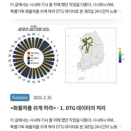
이 글에서는 시사IN 기사 를 위해 했던 작업을 다룬다. 시사IN x VWL
특별기획 화물차를 쉬게 하라 DTG 데이터로 본 365일 24시간의 노동
truck.sisain.co.kr 두 번째 글로, 한 달의 운행 기록을 타이어 모양의
시간표로 표현했던 과정을 적어보았다. 사실, 한 달의 시간표가 나오기
전까지 꽤 많은 주제로 탐색을 했다. trip의 기종점만 모아보기도 하고,
사고다발구간과 비교해보기도 하고, 특정 지역을 지나는 궤적만 분석
해보기도 하는 등, 운전자의 피로도와 사고의 관계를 찾아보려고 했지
만, 데이터의 한계로 인해 명확하게 말할 수 없는 부분들이 있었다. 서
울대학교 환경대학원 한상진 교수님, 시사IN의 변진경, 전혜원 기자님
이렇게 세 분과의 여러 차례 논의 끝에 시간표 형식의 그래프 ..
Function
2023. 2. 15.
<화물차를 쉬게 하라> - 1. DTG 데이터의 처리
이 글에서는 시사IN 기사 를 위해 했던 작업을 다룬다. 시사IN x VWL
특별기획 화물차를 쉬게 하라 DTG 데이터로 본 365일 24시간의 노동