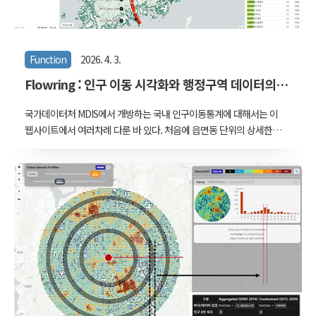
Function
2026. 4. 3.
Flowring : 인구 이동 시각화와 행정구역 데이터의
시계열 정합성
국가데이터처 MDIS에서 개방하는 국내 인구이동통계에 대해서는 이
웹사이트에서 여러차례 다룬 바 있다. 처음에 읍면동 단위의 상세한
OD 데이터를 보고 설레였던 것도 벌써 9년 전이다. 어디서 오고 어디
로 가는가 : 인구이동 2015전국적으로 한 해에 약 600만 건 정도의 이
사를 한다 2015년 기준으로 전국에는 약 5100만 명의 사람들이 1950
만 가구를 이루어 살고 있었다. 그리고 한 해 동안 그 중 약 1070만 명
이 거주지를 옮겼다.www.vw-lab.com Previously, 인구 이동 시각
화... 지난 회차 복기 버젼처럼 조금 언급해보자면.... 우리는 이사하면서
전입신고를 하는데 이 데이터는 전수가 통계청 MDIS에서 한 해에 한번
씩 개방된다. 물론 상세주소는 아니고 읍면동 단위다. ..