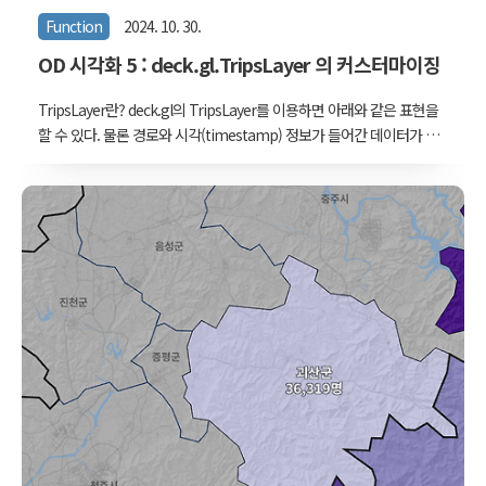
Function
2024. 10. 30.
OD 시각화 5 : deck.gl.TripsLayer 의 커스터마이징
TripsLayer란? deck.gl의 TripsLayer를 이용하면 아래와 같은 표현을
할 수 있다. 물론 경로와 시각(timestamp) 정보가 들어간 데이터가 미
리 준비되어야 한다. 이를테면 아래와 같은 데이터다. const data = {
coords : [[0,0], [0,1], [0,2], [0,3], [1,3], [2,3], [3,3]], timestamp : [0,
0.1, 0.2, 0.3, 0.4, 0.5, 0.6]]}; 위의 데이터를 TripsLayer에 잘 넣고 시간
을 0부터 0.6까지 변화시켜 렌더링해본다면, 원점에서 [0,3]까지 수직으
로 이동하다가 꺾어서 오른쪽으로 [3,3]까지 이동하게 된다. 머리가 밝
고 꼬리로 갈수록 어두워지는 TripsLayer의 ..