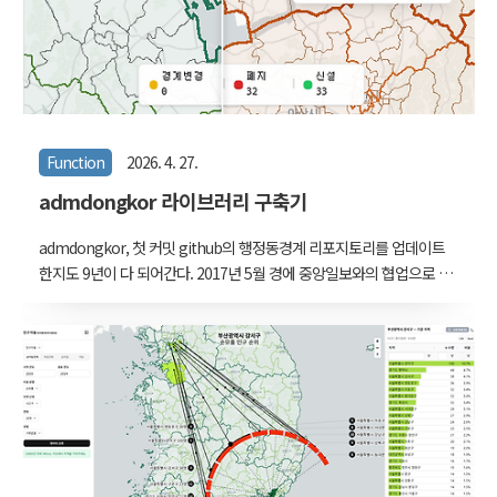
Function
2026. 4. 27.
admdongkor 라이브러리 구축기
admdongkor, 첫 커밋 github의 행정동경계 리포지토리를 업데이트
한지도 9년이 다 되어간다. 2017년 5월 경에 중앙일보와의 협업으로 대
선지도 시각화를 준비하고 있었는데, 투표 결과를 맵핑할 읍면동 단위
지도가 필요했다. 요새는 정부 부처 여기저기서 행정동 경계지도를 배
포하고 있는데, 당시로서는 통계청의 sgis가 유일했던 것 같다.그런데
1년에 한 번쯤, 그것도 1년 반~2년 전의 지도를 배포하고 있던 탓에 당
시 선거구로 획정된 행정동 경계와 맞지 않았다. 결국 qgis에서 점들을
수정해가면서 행정구역 변화를 반영하여 2016년 2월 1일 버젼을 만들
었고, 다시 수정해서 2017년 4월 18일 버젼을 만들었다. 그리고 기왕
만든 것, 행정동 지도를 찾는 누군가도 사용하시라 깃헙에 리포를 파..