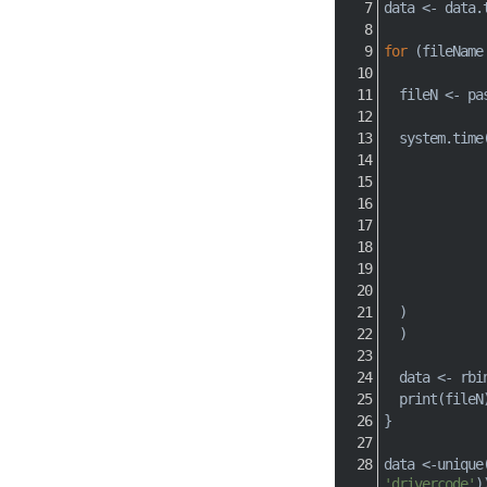
data 
<-
 data.
for
(
fileName
  fileN 
<-
 pa
  system.time
)
)
  data 
<-
 rbi
  print
(
fileN
}
data 
<-
unique
'drivercode'
)