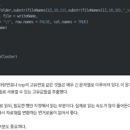
-
Folder
,
substr
(
fileNames
[
i
]
,
10
,
11
)
,
substr
(
fileNames
[
i
]
,
18
,
18
)
,
"_i
,
 file 
=
 writeName
,
=
"\t"
,
 row.names 
=
FALSE
,
 col.names 
=
TRUE
)
ame
)
yCluster
)
 차량번호나 trip의 고유번호 같은 것들은 매우 긴 문자열로 이루어져 있다. 이 문자
필로 사용할 수 있는 고유값들을 추출했다.
d로 읽되, 필요한 행만 지정해서 읽는 부분이다. 실제로 읽는 속도가 많이 줄어든다
다시 자료형을 변환하는 번거로움이 없어서 좋다.
r 부분도 중요하다.