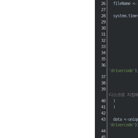
  fileName 
<-
  system.time
'drivercode'
)
디스크로 지정
)
)
  data 
<-
uniq
'drivercode'
)