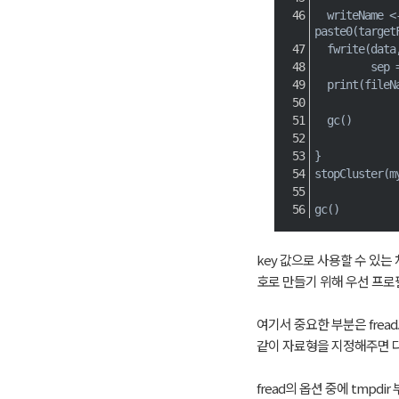
  writeName 
<
paste0
(
target
  fwrite
(
data
         sep 
  print
(
fileN
  gc
(
)
}
stopCluster
(
m
gc
(
)
key 값으로 사용할 수 있는
호로 만들기 위해 우선 프로
여기서 중요한 부분은 frea
같이 자료형을 지정해주면 
fread의 옵션 중에 tmpdi