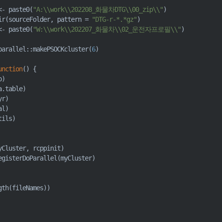
<-
 paste0
(
"A:\\work\\202208_화물차DTG\\00_zip\\"
)
ir
(
sourceFolder
,
 pattern 
=
"DTG-r-*.*gz"
)
<-
 paste0
(
"W:\\work\\202207_화물차\\02_운전자프로필\\"
)
parallel
::
makePSOCKcluster
(
6
)
unction
(
)
{
p
)
a.table
)
yr
)
al
)
tils
)
yCluster
,
 rcppinit
)
egisterDoParallel
(
myCluster
)
gth
(
fileNames
)
)