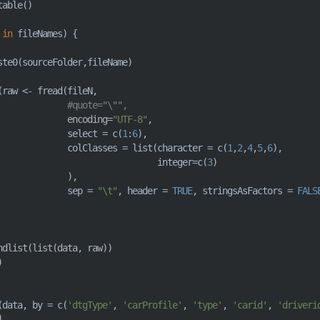
table
(
)
 
in
 fileNames
)
{
ste0
(
sourceFolder
,
fileName
)
(
raw 
<-
 fread
(
fileN
,
#quote="\"", 
                           encoding
=
"UTF-8"
,
                           select 
=
c
(
1
:
6
)
,
                           colClasses 
=
list
(
character 
=
c
(
1
,
2
,
4
,
5
,
6
)
,
                                             integer
=
c
(
3
)
)
,
                           sep 
=
"\t"
,
 header 
=
TRUE
,
 stringsAsFactors 
=
FALS
ndlist
(
list
(
data
,
 raw
)
)
)
(
data
,
 by 
=
c
(
'dtgType'
,
'carProfile'
,
'type'
,
'carid'
,
'driveri
)