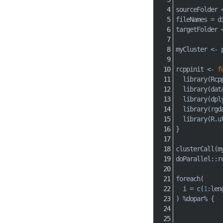
sourceFolder 
fileNames 
=
 d
targetFolder 
myCluster 
<-
 
rcppinit 
<-
f
  library
(
Rcp
  library
(
dat
  library
(
dpl
  library
(
rgd
  library
(
R.u
}
clusterCall
(
m
doParallel
::
r
foreach
(
  i 
=
c
(
1
:
len
)
%dopar%
{