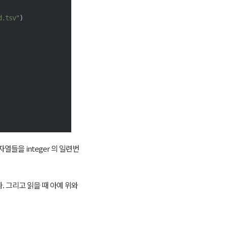
d.tsv"
)
열들을 integer 의 일련번
. 그리고 읽을 때 아예 위와