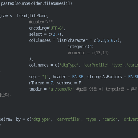
 paste0
(
sourceFolder
,
fileNames
[
i
]
)
(
raw 
<-
 fread
(
fileName
,
#quote="\"", 
                           encoding
=
"UTF-8"
,
                           select 
=
c
(
2
:
7
)
,
                           colClasses 
=
list
(
character 
=
c
(
2
,
3
,
5
,
6
,
7
)
,
                                             integer
=
c
(
4
)
#numeric = c(13,14)
)
,
                           col.names 
=
c
(
'dtgType'
,
'carProfile'
,
'type'
,
'cari
,
                           sep 
=
"|"
,
 header 
=
FALSE
,
 stringsAsFactors 
=
FALS
                           nThread 
=
7
,
 verbose 
=
F
,
                           tmpdir 
=
"a:/temp/R/"
#gz를 읽을 때 tempdir을 사용
해준다.
ue
(
raw
,
 by 
=
c
(
'dtgType'
,
'carProfile'
,
'type'
,
'carid'
,
'driver
)