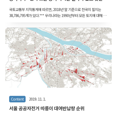
가?
국토교통부 지적통계에 따르면, 2018년 말 기준으로 전국의 필지는
38,786,795개가 있다.*** 우리나라는 1990년부터 모든 토지에 대해 개
별공시지가를 산정해서 발표했는데, 작년 말에 처음으로 전국 모든 토
지의 30년간 공시지가 변동 이력을 csv 형식으로 공개하기 시작했다.
***. 국토부 통계누리 지적통계 참고 http://bitly.kr/MTojEnUl 국가공
간정보 포털에 30년치가 한번에 올라와 있다 데이터는 국가공간정보
포털에 있다.
http://openapi.nsdi.go.kr/nsdi/eios/ServiceDetail.do?
svcSe=F&svcId=F012&provOrg=NIDO 서울같은 경우는 엑셀로 이미
공개하고 있었지만 다른 시도의 데이터는 잘 찾기가 어려웠는데, 기존
에 이 곳..
Content
2019. 11. 1.
서울 공공자전거 따릉이 대여반납량 순위