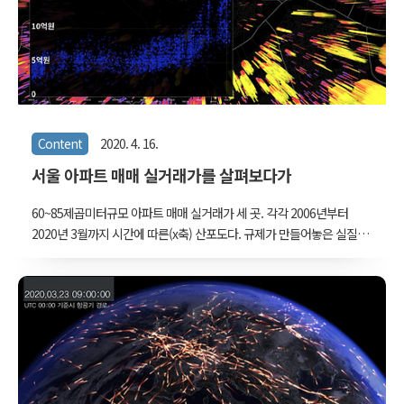
력과 문자열 처리 정도는 할 수 있어야 한다. 세세한 디테일은 설명하
지 않으므로, 혹시 설명이 부족한 부분이 있다면 각자 익숙한 언어와
도구에서 검색하기를 권한..
Content
2020. 4. 16.
서울 아파트 매매 실거래가를 살펴보다가
60~85제곱미터규모 아파트 매매 실거래가 세 곳. 각각 2006년부터
2020년 3월까지 시간에 따른(x축) 산포도다. 규제가 만들어놓은 실질
적(혹은 심리적)제한선의 영향이 보인다. 첫번째 성동구 옥수동 부근을
보면 2014년부터 2017년까지는 취득세가 2%에서 3%로 오르는 9억
제한선 위로 좀처럼 거래금액이 올라오지 못하는 상황이 보인다. 사는
사람 입장에서는 취득세 때문에 9억 미만으로 끌어내리려 했을 것이고
파는 사람은 양도세 제한을 약간 고려했을 수도 있다. 그런데 전반적인
시세 자체가 9억을 확실히 넘어가는 순간 9억이라는 제한은 무의미해
지는 것 같다. 두 번째는 소위 잠실 '엘.리.트.레.오' 중 다섯번째 파크
리'오'다. 여기야말로 9억이라는 규제의 영향이 아주 확실하게 보이는