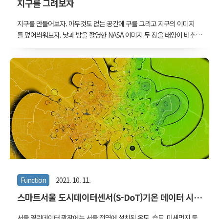
지구를 그려보자
지구를 만들어보자. 아무것도 없는 공간에 구를 그리고 지구의 이미지
를 덮어씌워보자. 낮과 밤을 촬영한 NASA 이미지 두 장을 태양이 비추
는 곳과 그렇지 않은 곳에 적절히 맵핑해주자. 그리고 두 부분이 만나
는 곳을 황혼처럼 약간 붉게 만들어보자. 푸르스름한 지구 주변의 대기
도 표현하면 그럭저럭 완성이 된다. 아, 당연히 연월일시에 따라 지구
의 상태가 변해야 한다. cpp에서 OpenGL 라이브러리를 사용하여 만
들었다. OpenGL에서 직접적으로 코딩하는 사람들에게는 도움이 되겠
지만, 그런 사람은 많지 않을테니... WebGL 사용자들은 비슷하게 응용
할 수 있을 것 같고, 안써봐서 잘 모르겠지만 유니티나 언리얼엔진같이
셰이더 기반으로 작업하는 환경에서도 적절히 옮겨쓸 수 있을 것 같다.
1년 전쯤 한 포럼..
Function
2021. 10. 11.
스마트서울 도시데이터센서(S-DoT)기온 데이터 시
각화
서울 열린데이터 광장에는 서울 전역에 설치된 온도, 습도, 미세먼지 등