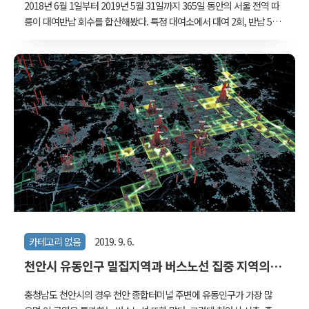
2018년 6월 1일부터 2019년 5월 31일까지 365일 동안의 서울 전역 따
릉이 대여반납 회수를 합산해봤다. 특정 대여소에서 대여 2회, 반납 5회
가 이루어졌다면 총 2+5=7회의 대여반납량으로 계산하였다. 즉, 어떤
사람이 따릉이를 한 번 이용하였다면 어딘가에 대여 1회, 반납 1회 했
을 것이므로 서울 전체로 볼 때 총 2회의 대여반납량을 발생시기케 된
다. 그럼 간단히 순위만 보자. 아래 그림에서 빨간 동그라미는 순위 대
여소, 그리고 삼각형들은 순위 대여소에서 대여한 자전거를 반납한 장
소, 혹은 반납한 자전거를 대여한 장소들의 대여반납량을 표시한 것이
다. 1위 여의나루역 1번출구 앞(207번 대여소), 총 158,194회 물론, 같
은 여의도 안에 있는 대여소와의 상호작용량이 가장 많지만, 그 외에..
카테고리 없음
2019. 9. 6.
천안시 유동인구 밀집지역과 버스노선 집중 지역의
불일치 시각화
충청남도 천안시의 경우 천안 종합터미널 주변에 유동인구가 가장 많