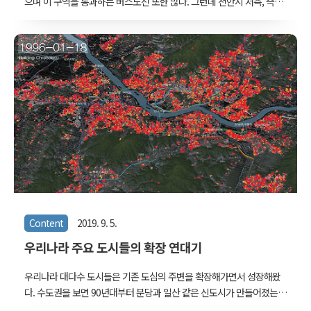
으며 이 구역을 통과하는 버스노선 또한 많다. 그런데 천안시 서측, 즉
천안아산역과 배방역 주변 지역에는 시간대에 따라 유동인구가 변하는
데, 노선이 많이 편성되어 있지 않아 유동인구가 증가할때도 버스를 타
기가 매우 어렵다고 한다. 충남연구원은 이러한 조사연구를 바탕으로,
버스가 시로부터 받는 보조금 규모를 생각할 때 충분히 공적 성격을 띠
고 노선을 조정하여 균형있게 차량을 편성해야 한다고 말한다. 이런 맥
락에서 충남 연구원측의 의뢰를 받아, 시간대에 따른 유동인구와 버스
노선이 일치하지 않는 곳들이 있음을 보여줄 목적으로 아래 영상을 만
들었다. 이제 한 장면씩 보자. 버스 한대 한대는 빛나는 머리와 긴 꼬리
를 가진 개체로 표현했다. 꼬리는 버..
Content
2019. 9. 5.
우리나라 주요 도시들의 확장 연대기
우리나라 대다수 도시들은 기존 도심의 주변을 확장해가면서 성장해왔
다. 수도권을 보면 90년대부터 분당과 일산 같은 신도시가 만들어졌는
데, 다른 광역시나 지방 중소도시들도 크게 다르지 않다. 몇 년 전에 개