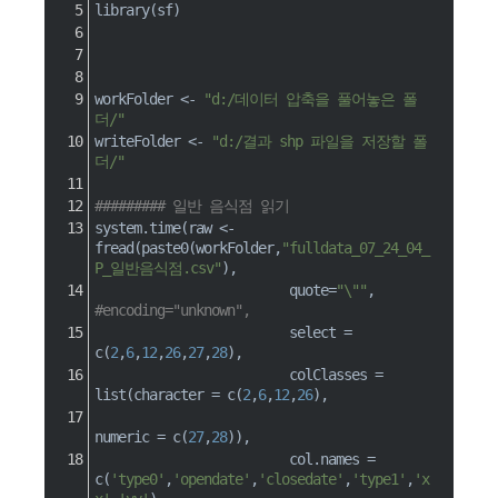
library
(
sf
)
workFolder 
<-
"d:/데이터 압축을 풀어놓은 폴
더/"
writeFolder 
<-
"d:/결과 shp 파일을 저장할 폴
더/"
######### 일반 음식점 읽기
system.time
(
raw 
<-
fread
(
paste0
(
workFolder
,
"fulldata_07_24_04_
P_일반음식점.csv"
)
,
quote
=
"\""
,
#encoding="unknown",
                         select 
=
c
(
2
,
6
,
12
,
26
,
27
,
28
)
,
                         colClasses 
=
list
(
character 
=
c
(
2
,
6
,
12
,
26
)
,
numeric 
=
c
(
27
,
28
)
)
,
                         col.names 
=
c
(
'type0'
,
'opendate'
,
'closedate'
,
'type1'
,
'x