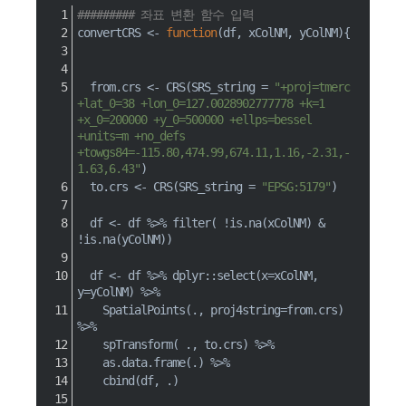
######### 좌표 변환 함수 입력
convertCRS 
<-
function
(
df
,
 xColNM
,
 yColNM
)
{
  from.crs 
<-
 CRS
(
SRS_string 
=
"+proj=tmerc 
+lat_0=38 +lon_0=127.0028902777778 +k=1 
+x_0=200000 +y_0=500000 +ellps=bessel 
+units=m +no_defs 
+towgs84=-115.80,474.99,674.11,1.16,-2.31,-
1.63,6.43"
)
  to.crs 
<-
 CRS
(
SRS_string 
=
"EPSG:5179"
)
  df 
<-
 df 
%>%
 filter
(
!
is.na
(
xColNM
)
&
!
is.na
(
yColNM
)
)
  df 
<-
 df 
%>%
 dplyr
::
select
(
x
=
xColNM
,
y
=
yColNM
)
%>%
    SpatialPoints
(
.
,
 proj4string
=
from.crs
)
%>%
    spTransform
(
 .
,
 to.crs
)
%>%
    as.data.frame
(
.
)
%>%
    cbind
(
df
,
 .
)