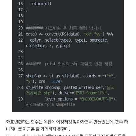
return
(
df
)
}
######## 좌표변환 후 최종 컬럼 남기기
data0 
<-
 convertCRS
(
data0
,
"xx"
,
"yy"
)
%>%
  dplyr
::
select
(
type0
,
 type1
,
 opendate
,
closedate
,
 x
,
 y
,
prop
)
#######  point 형식의 shp 파일로 변환 저장
shopShp 
<-
 st_as_sf
(
data0
,
 coords 
=
c
(
"x"
,
"y"
)
,
 crs 
=
5179
)
st_write
(
shopShp
,
 paste0
(
writeFolder
,
"음식
점개폐업.shp"
)
,
 driver
=
"ESRI Shapefile"
,
         layer_options 
=
"ENCODING=UTF-8"
)
# create to a shapefile
좌표변환하는 함수는 예전에 이것저것 찾아가면서 만들었는데, 함수 하
나하나를 지금은 잘 기억하지 못한다.