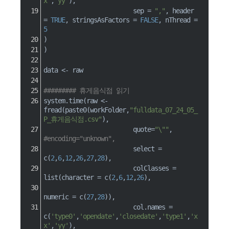
x'
,
'yy'
)
,
                         sep 
=
","
,
 header 
=
TRUE
,
 stringsAsFactors 
=
FALSE
,
 nThread 
=
5
)
)
data 
<-
 raw
######### 휴게음식점 읽기
system.time
(
raw 
<-
fread
(
paste0
(
workFolder
,
"fulldata_07_24_05_
P_휴게음식점.csv"
)
,
quote
=
"\""
,
#encoding="unknown",
                         select 
=
c
(
2
,
6
,
12
,
26
,
27
,
28
)
,
                         colClasses 
=
list
(
character 
=
c
(
2
,
6
,
12
,
26
)
,
numeric 
=
c
(
27
,
28
)
)
,
                         col.names 
=
c
(
'type0'
,
'opendate'
,
'closedate'
,
'type1'
,
'x
x'
,
'yy'
)
,