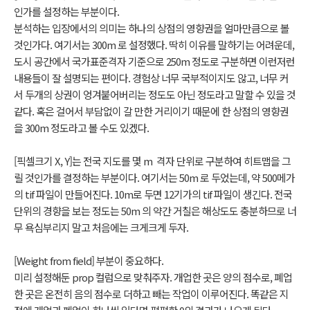
인가를 설정하는 부분이다.
분석하는 입장에서의 의미는 하나의 상점의 영향권을 얼마만큼으로 볼
것인가다. 여기서는 300m 로 설정했다. 딱히 이유를 말하기는 어려운데,
도시 공간에서 국가표준격자 기준으로 250m 정도로 구분하면 이런저런
내용들이 잘 설명되는 편이다. 경험상 너무 국부적이지도 않고, 너무 커
서 두개의 상권이 엉겨붙어버리는 정도도 아닌 정도라고 말할 수 있을 것
같다. 혹은 걸어서 부담없이 갈 만한 거리이기 때문에 한 상점의 영향권
을 300m 정도라고 볼 수도 있겠다.
[픽셀크기 X, Y]는 전국 지도를 몇 m 격자 단위로 구분하여 히트맵을 그
릴 것인가를 결정하는 부분이다. 여기서는 50m 로 두었는데, 약 500메가
의 tif 파일이 만들어진다. 10m로 두면 12기가의 tif 파일이 생긴다. 전국
단위의 경향을 보는 정도는 50m 의 약간 거칠은 해상도도 충분하므로 너
무 욕심부리지 말고 처음에는 크게크게 두자.
[Weight from field] 부분이 중요하다.
미리 설정해둔 prop 컬럼으로 맞춰주자. 개업한 곳은 양의 점수로, 폐업
한 곳은 온전히 음의 점수로 더하고 빼는 작업이 이루어진다. 똑같은 지