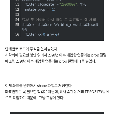
  filter
(
closedate 
>=
"20200000"
)
%>%
  mutate
(
prop 
=
-
1
)
#### 두 데이터 다시 병합 후 좌표없는 행 제외
data0 
<-
 dataOpen 
%>%
 bind_rows
(
dataClosed
)
%>%
  filter
(
xx
>
0
&
 yy
>
0
)
단계별로 코드에 주석을 달아놓았다.
시각화에 필요한 행만 읽어서 2020년 이후 개업한 업종에는 prop 컬럼
에 1을, 2020년 이후 폐업한 업종에는 prop 컬럼에 -1을 넣었다.
이제 좌표를 변환해서 shape 파일로 저장한다.
좌표변환은 꼭 필요한 작업은 아닌데, 요새 습관상 거의 EPSG:5179 방식
으로 작업하기 때문에, 그냥 그렇게 했다.