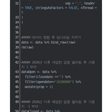
                         sep 
=
","
,
 header 
=
TRUE
,
 stringsAsFactors 
=
FALSE
,
 nThread 
=
5
)
)
##### 데이터 병합 후 임시파일 지우기
data 
<-
 data 
%>%
 bind_rows
(
raw
)
rm
(
raw
)
##### 2020년 이후 개업한 업종 필터링 후 가중
치 1 부여
dataOpen 
<-
 data 
%>%
  filter
(
closedate 
==
""
)
%>%
  filter
(
opendate
>=
"20200000"
)
%>%
  mutate
(
prop 
=
1
)
##### 2020년 이후 폐업한 업종 필터링 후 가중
치 -1 부여
dataClosed 
<-
 data 
%>%