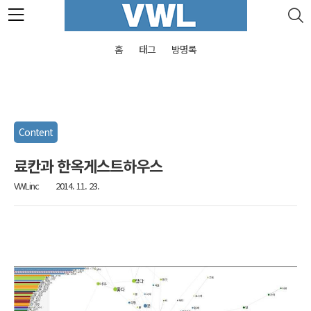
본문 바로가기
홈
태그
방명록
Content
료칸과 한옥게스트하우스
VWLinc
2014. 11. 23.