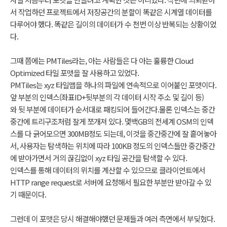
서 작업하던 프로젝트에서 저장공간의 분할이 똑같은 시계열 데이터를
다루어야 했다. 똑같은 길이의 데이터가 수 천번 이상 반복되는 상황이었
다.
그때 쯤에는 PMTiles라는, 아는 사람들은 다 아는 훌륭한 Cloud
Optimized 타일 포맷을 잘 사용하고 있었다.
PMTiles는 xyz 타일맵을 하나의 파일에 연속적으로 이어붙인 포맷이다.
앞 부분의 인덱스(좌표ID+뒷부분의 각 데이터 시작 주소 및 길이 등)
와
뒷 부분에 데이터가 순서대로 패킹되어 들어간다.
물론 인덱스는 중간
중간에 트리구조처럼 잘게 쪼개져 있다. 몇백GB의 전세계 OSM의 인덱
스를 다 긁어모으면 300MB정도 되는데, 이것을 중간중간에 잘 흩어놓아
서, 사용자는 탐색하는 위치에 따라 100KB 정도의 인덱스들만 중간중간
에 받아가면서 거의 끊김없이 xyz 타일 공간을 탐색할 수 있다.
인덱스를 통해 데이터의 위치를 계산할 수 있으므로 클라이언트에서
HTTP range request로 서버에 요청해서 필요한 부분만 받아갈 수 있
기 때문이다.
그런데 이 포맷은 당시 해결해야했던 문제들과 여러 측면에서 부딪혔다.