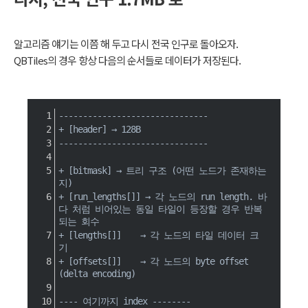
알고리즘 얘기는 이쯤 해 두고 다시 전국 인구로 돌아오자.
QBTiles의 경우 항상 다음의 순서들로 데이터가 저장된다.
-------------------------------
+ [header] → 128B
-------------------------------
+ [bitmask] → 트리 구조 (어떤 노드가 존재하는
지)
+ [run_lengths[]] → 각 노드의 run length. 바
다 처럼 비어있는 동일 타일이 등장할 경우 반복
되는 회수
+ [lengths[]]    → 각 노드의 타일 데이터 크
기
+ [offsets[]]    → 각 노드의 byte offset 
(delta encoding)
---- 여기까지 index --------