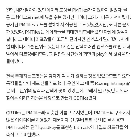
일단, 내가 담아야 했던 데이터 포맷을 PMTiles가 지원하지 않았다. 물
론 도형이므로 mvt에 넣을 수는 있지만 데이터 크기가 너무 커져버렸다.
공개된 PMTiles 코드를 분해해서 적용할 수도 있었겠지만, 또 다른 문제
가 있었다. PMTiles는 데이터들을 최대한 압축해버렸던 까닭에 형식이
같더라도 데이터 좌표값들이 조금씩 달라지면 인덱스가 달라졌다. 시계
열 데이터가 1분 단위로 있는데 1시간을 탐색하려면 인덱스를 60번 내려
받아서 디코딩해야한다. 그 잠깐의 시간들이 화면의 play에서 끊김을 만
들어냈다.
결국 존재하는 포맷들을 찾다가 딱 내가 원하는 것은 없었으므로 필요한
특징들을 담아 새로 만들기로 했다.
우연히 그 때 쯤 Roaring Bitmap 같
은 비트 단위의 압축과 탐색에 꽂혀 있었는데, 그래서 알고 있던 지식과
찾아본 여러가지들을 바탕으로 만든게 QBTiles였다.
QBTiles는 PMTiles와 비슷한 이름으로 지었는데, PMTiles의 구조에서
많은 아이디어를 차용했기 때문이다. 단, 힐베르트 곡선 ID 를 사용한
PMTiles와는 달리 quadkey를 표현한 bitmask의 나열로 좌표값을 압
축적으로 표현했다.