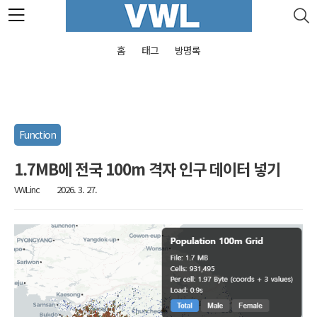
본문 바로가기
홈
태그
방명록
Function
1.7MB에 전국 100m 격자 인구 데이터 넣기
VWLinc
2026. 3. 27.